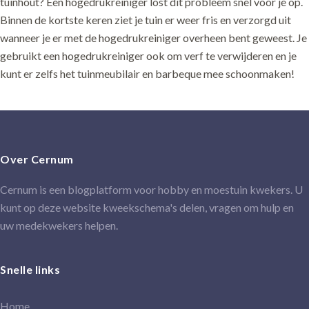
tuinhout? Een hogedrukreiniger lost dit probleem snel voor je op.
Binnen de kortste keren ziet je tuin er weer fris en verzorgd uit
wanneer je er met de hogedrukreiniger overheen bent geweest. Je
gebruikt een hogedrukreiniger ook om verf te verwijderen en je
kunt er zelfs het tuinmeubilair en barbeque mee schoonmaken!
Over Cernum
Cernum is een blogplatform voor hobby en moestuin kwekers. U
kunt op deze website kweekschema's delen, vragen om hulp en
uw medekwekers helpen.
Snelle links
Home