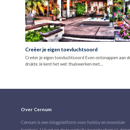
Creëer je eigen toevluchtsoord
Creëer je eigen toevluchtsoord Even ontsnappen aan d
drukte Je kent het wel: thuiswerken met…
Over Cernum
Cernum is een blogplatform voor hobby en moestuin
kwekers. U kunt op deze website kweekschema's delen