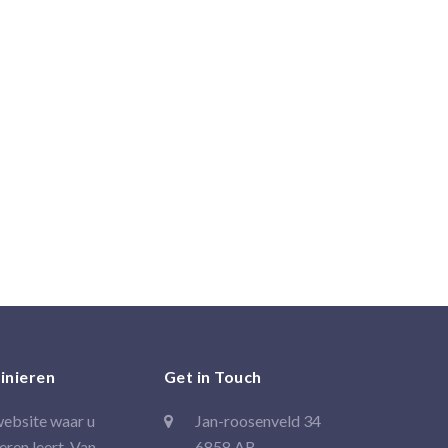
uinieren
Get in Touch
website waar u
Jan-roosenveld 34
ieren leert. Van
6858 AR